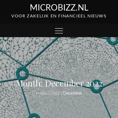
Skip
MICROBIZZ.NL
to
VOOR ZAKELIJK EN FINANCIEEL NIEUWS
content
Month:
December 2022
Home
2022
December