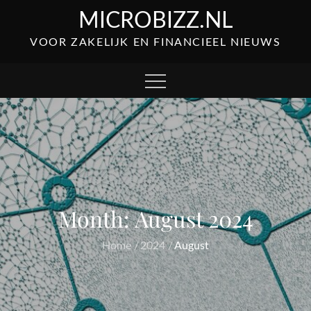
Skip
MICROBIZZ.NL
to
VOOR ZAKELIJK EN FINANCIEEL NIEUWS
content
Month:
August 2024
Home
2024
August