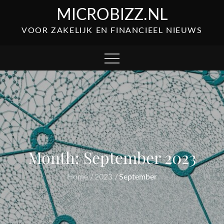
Skip
MICROBIZZ.NL
to
VOOR ZAKELIJK EN FINANCIEEL NIEUWS
content
Month:
September 2023
Home
2023
September