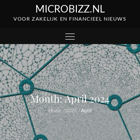
Skip
MICROBIZZ.NL
to
VOOR ZAKELIJK EN FINANCIEEL NIEUWS
content
Month:
April 2024
Home
2024
April