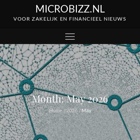
Skip
MICROBIZZ.NL
to
VOOR ZAKELIJK EN FINANCIEEL NIEUWS
content
Month:
May 2026
Home
2026
May