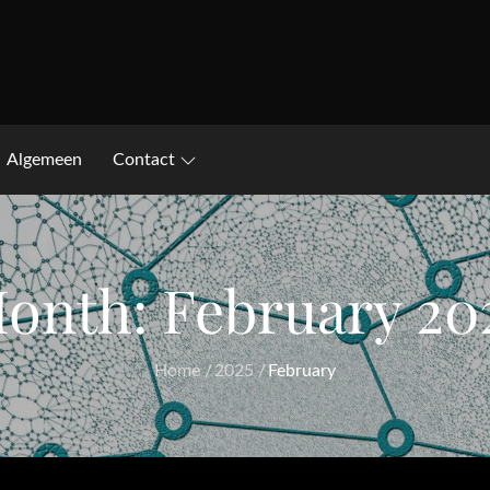
Algemeen
Contact
onth:
February 20
Home
2025
February