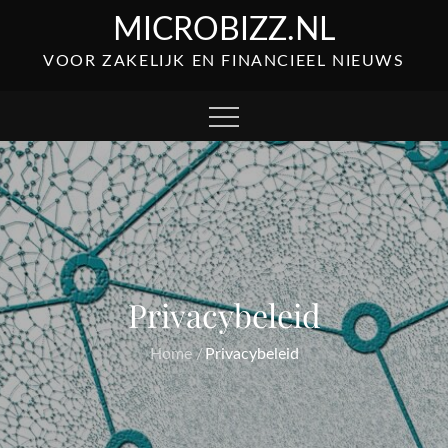
Skip
MICROBIZZ.NL
to
VOOR ZAKELIJK EN FINANCIEEL NIEUWS
content
Privacybeleid
Home
Privacybeleid