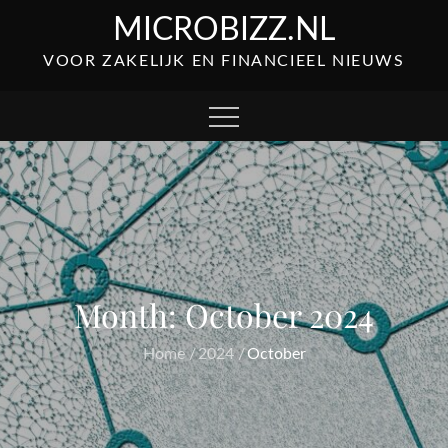
Skip
MICROBIZZ.NL
to
VOOR ZAKELIJK EN FINANCIEEL NIEUWS
content
Month:
October 2024
Home
2024
October