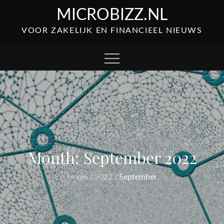
Skip
MICROBIZZ.NL
to
VOOR ZAKELIJK EN FINANCIEEL NIEUWS
content
Month:
September 2022
Home
2022
September