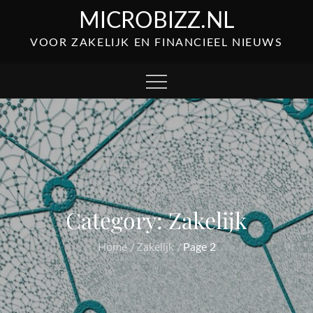
Skip
MICROBIZZ.NL
to
VOOR ZAKELIJK EN FINANCIEEL NIEUWS
content
Category:
Zakelijk
Home
Zakelijk
Page 2