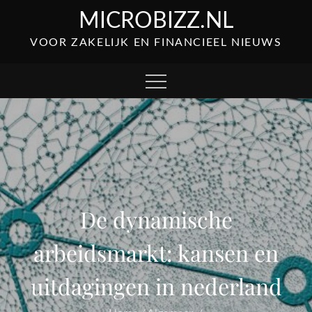
Skip
MICROBIZZ.NL
to
VOOR ZAKELIJK EN FINANCIEEL NIEUWS
content
De dynamische
arbeidsmarkt: kansen en
uitdagingen in nederland