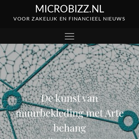
Skip
MICROBIZZ.NL
to
VOOR ZAKELIJK EN FINANCIEEL NIEUWS
content
De kunst van
muurbekleding met Arte
behang