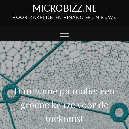
Skip
MICROBIZZ.NL
to
VOOR ZAKELIJK EN FINANCIEEL NIEUWS
content
Duurzame palmolie: een
groene keuze voor de
toekomst