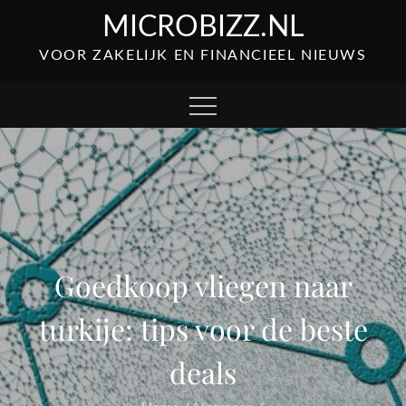
Skip
MICROBIZZ.NL
to
VOOR ZAKELIJK EN FINANCIEEL NIEUWS
content
Goedkoop vliegen naar
turkije: tips voor de beste
deals