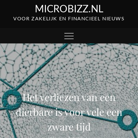
Skip
MICROBIZZ.NL
to
VOOR ZAKELIJK EN FINANCIEEL NIEUWS
content
Het verliezen van een
dierbare is voor vele een
zware tijd