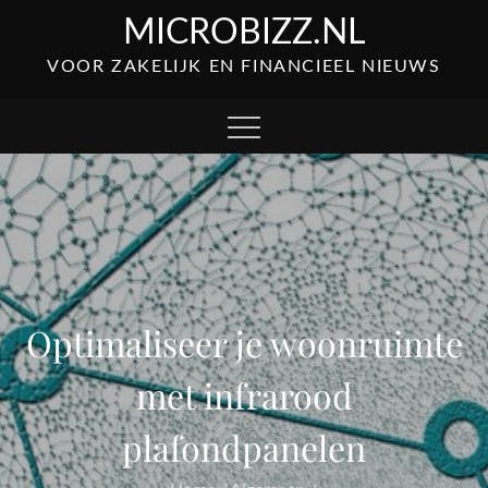
Skip
MICROBIZZ.NL
to
VOOR ZAKELIJK EN FINANCIEEL NIEUWS
content
Optimaliseer je woonruimte
met infrarood
plafondpanelen