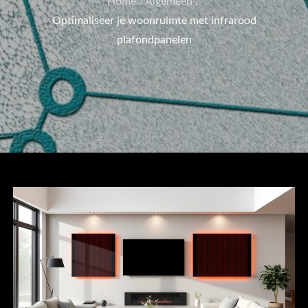
Home
Algemeen
Optimaliseer je woonruimte met infrarood
plafondpanelen