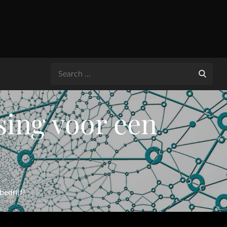
Search
for:
sing voor een
edrijf!