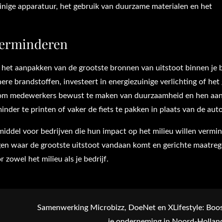
uinige apparatuur, het gebruik van duurzame materialen en het
 verminderen
 het aanpakken van de grootste bronnen van uitstoot binnen je b
re brandstoffen, investeert in energiezuinige verlichting of het
jk om medewerkers bewust te maken van duurzaamheid en hen aan
der te printen of vaker de fiets te pakken in plaats van de auto
middel voor bedrijven die hun impact op het milieu willen vermi
gen waar de grootste uitstoot vandaan komt en gerichte maatreg
zowel het milieu als je bedrijf.
Samenwerking Microbizz, DoeNet en XLifestyle: Boo
je onderneming in Noord-Hollan