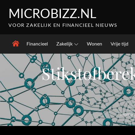
Skip
MICROBIZZ.NL
to
content
VOOR ZAKELIJK EN FINANCIEEL NIEUWS
Financieel
Zakelijk
Wonen
Vrije tijd
Stikstofbere
Home