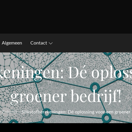
Algemeen
Contact
keningen: Dé oplos
groener bedrijf!
Zakelijk
Stikstofberekeningen: Dé oplossing voor een groener b