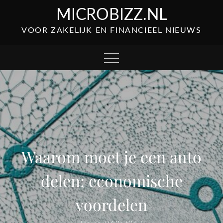
Skip
MICROBIZZ.NL
to
VOOR ZAKELIJK EN FINANCIEEL NIEUWS
content
Waarom moet je een auto
delen; economische
voordelen