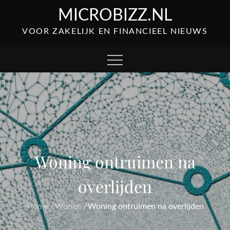
Skip
MICROBIZZ.NL
to
VOOR ZAKELIJK EN FINANCIEEL NIEUWS
content
Woning ontruimen na
overlijden
Home
Wonen
Woning ontruimen na overlijden