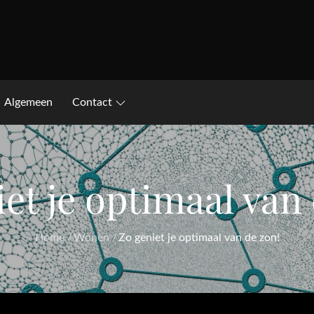
Algemeen
Contact
et je optimaal van
Home
Wonen
Zo geniet je optimaal van de zon!