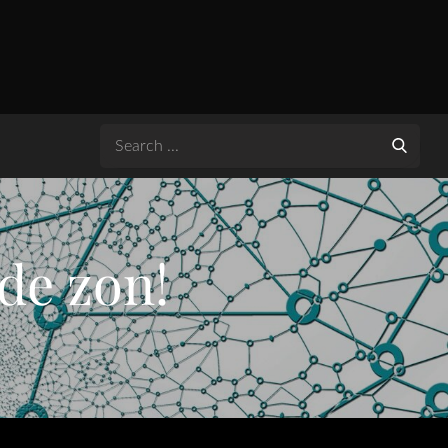
Search
for:
 de zon!